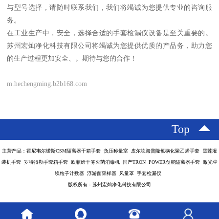
与型号选择，请随时联系我们，我们将竭诚为您提供专业的咨询服
务。
在工业生产中，安全，选择合适的手套检漏仪设备是至关重要的。
苏州宏灿净化科技有限公司将竭诚为您提供优质的产品务，助力您
的生产过程更加安全、。期待与您的合作！
m.hechengming.b2b168.com
Top
主营产品：霍尼韦尔诺斯CSM隔离器干箱手套 负压称量室 皮尔坎海普隆氯磺化聚乙烯手套 雪莲灌
装机手套 罗特得勒手套箱手套 欧菲姆干雾灭菌消毒机 国产TRON POWER创能隔离器手套 激光尘
埃粒子计数器 浮游菌采样器 风量罩 手套检漏仪
版权所有：苏州宏灿净化科技有限公司