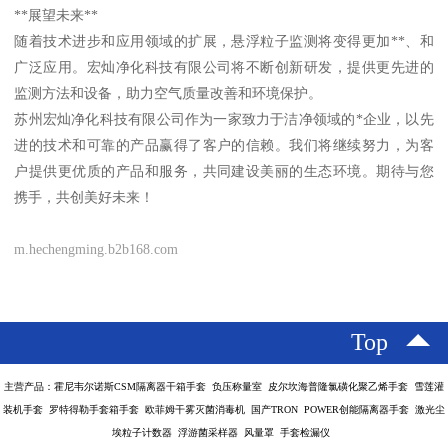
**展望未来**
随着技术进步和应用领域的扩展，悬浮粒子监测将变得更加**、和
广泛应用。宏灿净化科技有限公司将不断创新研发，提供更先进的
监测方法和设备，助力空气质量改善和环境保护。
苏州宏灿净化科技有限公司作为一家致力于洁净领域的*企业，以先
进的技术和可靠的产品赢得了客户的信赖。我们将继续努力，为客
户提供更优质的产品和服务，共同建设美丽的生态环境。期待与您
携手，共创美好未来！
m.hechengming.b2b168.com
Top
主营产品：霍尼韦尔诺斯CSM隔离器干箱手套 负压称量室 皮尔坎海普隆氯磺化聚乙烯手套 雪莲灌
装机手套 罗特得勒手套箱手套 欧菲姆干雾灭菌消毒机 国产TRON POWER创能隔离器手套 激光尘
埃粒子计数器 浮游菌采样器 风量罩 手套检漏仪