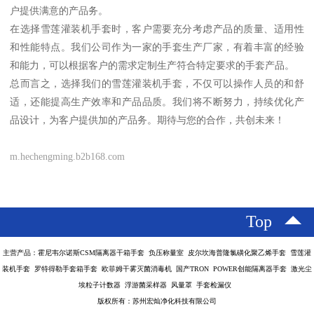
户提供满意的产品务。
在选择雪莲灌装机手套时，客户需要充分考虑产品的质量、适用性
和性能特点。我们公司作为一家的手套生产厂家，有着丰富的经验
和能力，可以根据客户的需求定制生产符合特定要求的手套产品。
总而言之，选择我们的雪莲灌装机手套，不仅可以操作人员的和舒
适，还能提高生产效率和产品品质。我们将不断努力，持续优化产
品设计，为客户提供加的产品务。期待与您的合作，共创未来！
m.hechengming.b2b168.com
Top
主营产品：霍尼韦尔诺斯CSM隔离器干箱手套 负压称量室 皮尔坎海普隆氯磺化聚乙烯手套 雪莲灌
装机手套 罗特得勒手套箱手套 欧菲姆干雾灭菌消毒机 国产TRON POWER创能隔离器手套 激光尘
埃粒子计数器 浮游菌采样器 风量罩 手套检漏仪
版权所有：苏州宏灿净化科技有限公司