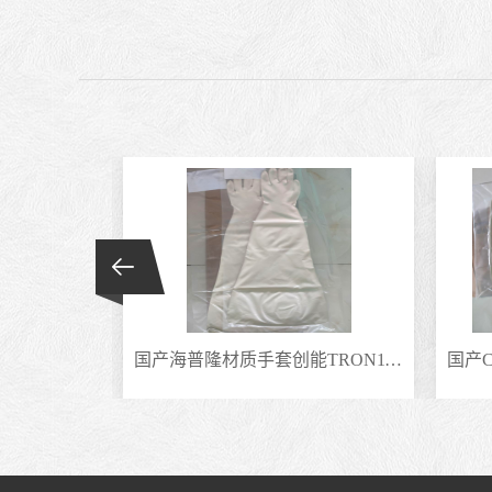
德国罗特得勒灌装机手套2BL04250FCSM氯磺化聚乙烯合成橡胶干箱手套
国产海普隆材质手套创能TRON11-204替代霍尼伟尔诺斯8Y1532隔离器手套