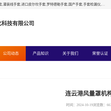
苏州宏灿净化经营：干箱手套,隔离手套,实验室手套,RABS手套,灌装线手套,进口皮尔坎手套,罗特德勒手套,国产手套,手套检漏仪,负压称量罩,传递窗,层流小车霍尼韦尔诺斯CSM隔离器干箱手套，负压称量室，皮尔坎海普隆氯磺化聚乙烯手套，雪莲灌装机手套，罗特得勒手套箱手套，欧菲姆干雾灭菌消毒机，国产TRONPOWER创能隔离器手套，激光尘埃粒子计数器，浮游菌采样器,风量罩，手套检漏仪
化科技有限公司
公司动态
产品知识
关于我们
荣誉认证
连云港风量罩机
时间：2024-10-19
浏览数：66