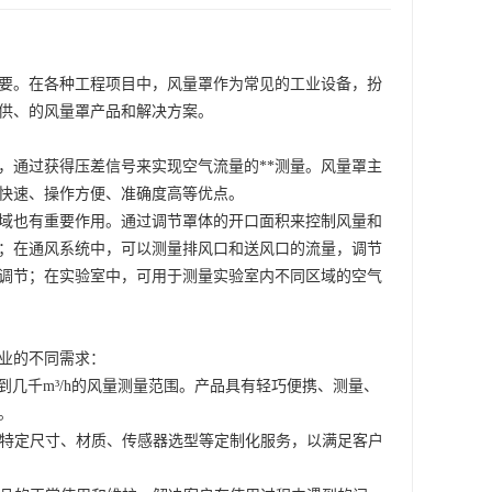
重要。在各种工程项目中，风量罩作为常见的工业设备，扮
供、的风量罩产品和解决方案。
，通过获得压差信号来实现空气流量的**测量。风量罩主
量快速、操作方便、准确度高等优点。
域也有重要作用。通过调节罩体的开口面积来控制风量和
；在通风系统中，可以测量排风口和送风口的流量，调节
调节；在实验室中，可用于测量实验室内不同区域的空气
业的不同需求：
h到几千m³/h的风量测量范围。产品具有轻巧便携、测量、
。
包括特定尺寸、材质、传感器选型等定制化服务，以满足客户