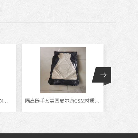
隔离器干箱手套美国PIERCAN皮尔坎 CSM氯磺化聚乙烯合成橡胶手套8Y1532
隔离器手套美国皮尔康CSM材质耐撕裂干箱手套防蒸汽气体7Y1532-9.7