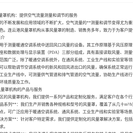
港风量罩机构：提供空气流量测量和调节的服务
的不断发展和应用领域的不断扩大，空气流量的**测量和调节变得尤为
色。连云港风量罩机构从事风量罩的制造、销售务多年，致力于为客户提
简介
用于测量暖通空调系统中送回风口风量的设备。其工作原理基于风压原理
座和数据处理与显示装置（PDA）三部分组成，具有直接读取风量、测
范围广泛，除了暖通空调系统外，在通风系统、工业生产线和实验室等领
可以帮助调节空调系统中的新风和回风进出口的风量，确保系统正常运行
工业生产线中，可测量供气管道和排气管道的空气流量，协助生产线进行
环境质量及工作。
港风量罩机构的产品与服务
区的风量罩机构，我们提供一系列产品和定制化服务，满足客户在各个行
量罩产品系列**：我们生产并销售各种规格和型号的风量罩，覆盖了从几十m³/
点，可广泛应用于暖通空调系统、通风系统、工业生产线和实验室等场景
制化解决方案**：针对客户特定需求，我们提供定制化的风量罩解决方案，
求。