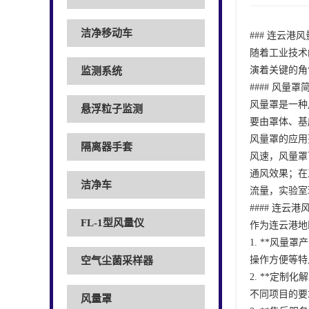
洁净移动车
### 连云
随着工业技术
演着关键的角
监测系统
#### 风量罩
风量罩是一种
悬浮粒子监测
要由罩体、基
风量罩的应用
隔离器手套
风速，风量罩
通风效果；在
洁净车
流量，实验室
#### 连云
FL-1型风量仪
作为连云港地
1. **风
操作方便等特
空气尘菌采样器
2. **定
不同项目的要
风量罩