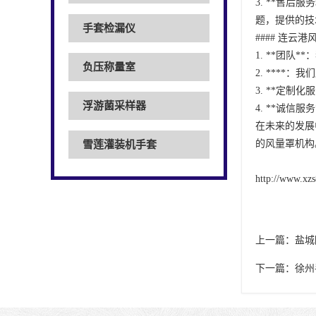
3. **售
题，提供的技
手套检漏仪
#### 连云
1. **团
负压称量室
2. ***
3. **定
浮游菌采样器
4. **诚
在未来的发展
的风量罩机构
雪莲灌装机手套
http://www.xzs
上一篇：
盐城
下一篇：
徐州