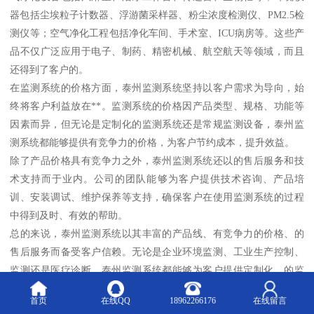
器包括尘埃粒子计数器、浮游菌采样器、粉尘浓度检测仪、PM2.5检
测仪等；空气净化工程包括净化车间、手术室、ICU病房等。这些产
品不仅广泛应用于电子、制药、精密机械、航空航天等领域，而且
还得到了客户的。
在监测系统的价格方面，泰州监测系统坚持以客户需求为导向，始
终将客户利益放在**。监测系统的价格因产品类型、规格、功能等
因素而异，但无论是定制化的监测系统还是常规监测设备，泰州监
测系统都能够提供有竞争力的价格，为客户节约成本，提升效益。
除了产品价格具有竞争力之外，泰州监测系统还以的售后服务和技
术支持而于业内。公司的团队能够为客户提供技术咨询、产品培
训、安装调试、维护保养等支持，确保客户在使用监测系统的过程
中得到及时、有效的帮助。
总的来说，泰州监测系统以其丰富的产品线、有竞争力的价格、的
售后服务而备受客户信赖。无论是企业环境监测、工业生产控制、
监测还是医疗诊断，泰州监测系统都能够为客户提供定制化、的监
测解决方案。未来，泰州监测系统将继续秉承“客户至上、质量”的宗
首页
在线QQ
18962266176
在线留言
旨，不断、完善产品，为客户创造大的**。