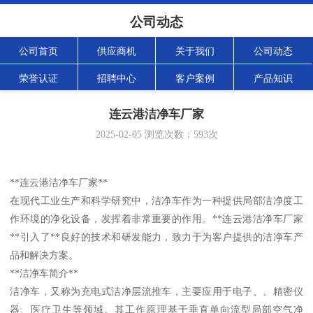
公司动态
公司首页
供应商机
关于我们
公司动态
荣誉认证
招聘中心
客户案例
产品知识
连云港洁净车厂家
2025-02-05
浏览次数：
593
次
**连云港洁净车厂家**
在现代工业生产和科学研究中，洁净车作为一种提供局部洁净度工
作环境的净化设备，发挥着非常重要的作用。**连云港洁净车厂家
**引入了**良好的技术和研发能力，致力于为客户提供的洁净车产
品和解决方案。
**洁净车简介**
洁净车，又称为充电式洁净层流推车，主要应用于电子、、精密仪
器、医疗卫生等领域。其工作原理基于垂直单向流型局部空气净