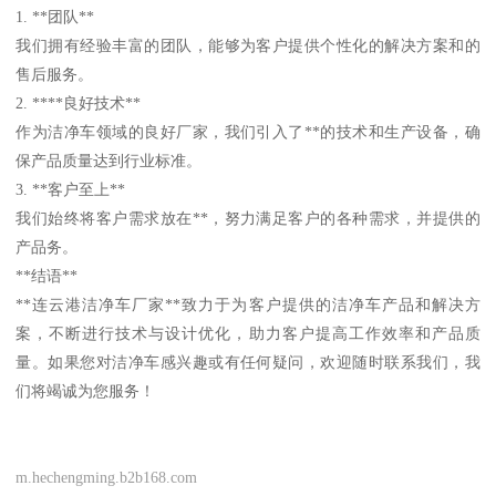
1. **团队**
我们拥有经验丰富的团队，能够为客户提供个性化的解决方案和的
售后服务。
2. ****良好技术**
作为洁净车领域的良好厂家，我们引入了**的技术和生产设备，确
保产品质量达到行业标准。
3. **客户至上**
我们始终将客户需求放在**，努力满足客户的各种需求，并提供的
产品务。
**结语**
**连云港洁净车厂家**致力于为客户提供的洁净车产品和解决方
案，不断进行技术与设计优化，助力客户提高工作效率和产品质
量。如果您对洁净车感兴趣或有任何疑问，欢迎随时联系我们，我
们将竭诚为您服务！
m.hechengming.b2b168.com