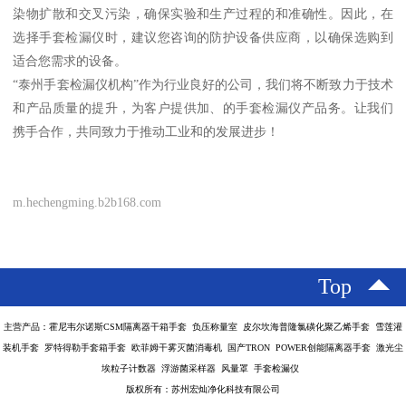
染物扩散和交叉污染，确保实验和生产过程的和准确性。因此，在
选择手套检漏仪时，建议您咨询的防护设备供应商，以确保选购到
适合您需求的设备。
“泰州手套检漏仪机构”作为行业良好的公司，我们将不断致力于技术
和产品质量的提升，为客户提供加、的手套检漏仪产品务。让我们
携手合作，共同致力于推动工业和的发展进步！
m.hechengming.b2b168.com
Top
主营产品：霍尼韦尔诺斯CSM隔离器干箱手套 负压称量室 皮尔坎海普隆氯磺化聚乙烯手套 雪莲灌
装机手套 罗特得勒手套箱手套 欧菲姆干雾灭菌消毒机 国产TRON POWER创能隔离器手套 激光尘
埃粒子计数器 浮游菌采样器 风量罩 手套检漏仪
版权所有：苏州宏灿净化科技有限公司