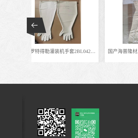
德国罗特得勒灌装机手套2BL04250FCSM氯磺化聚乙烯合成橡胶干箱手套
国产海普隆材质手套创能TRON11-204替代霍尼伟尔诺斯8Y1532隔离器手套