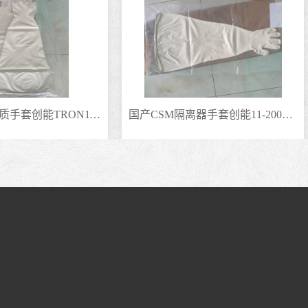
国产CSM隔离器手套创能11-200替代霍尼伟尔手套海普隆材质手套TRONPOWER长臂手套