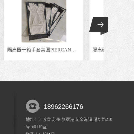
隔离器干箱手套美国PIERCAN皮尔坎 CSM氯磺化聚乙烯合成橡胶手套8Y1532
隔离器手套美国皮尔康CSM材质耐撕裂干箱手套防蒸汽气体7Y1532-9.7
18962266176
地址：江苏省 苏州 张家港市 金港镇 港华路210
0512-58327008
号1幢110室