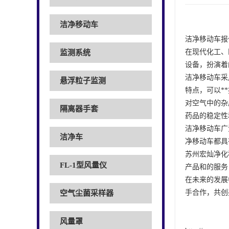
洁净移动车
洁净移动车报
在现代化工、
监测系统
设备，扮演着
洁净移动车采
悬浮粒子监测
特点，可以*
对空气中的杂
隔离器手套
药品的稳定性
洁净移动车广
洁净车
净移动车都具
苏州宏灿净化
FL-1型风量仪
产品和的服务
在未来的发展
手合作，共创
空气尘菌采样器
风量罩