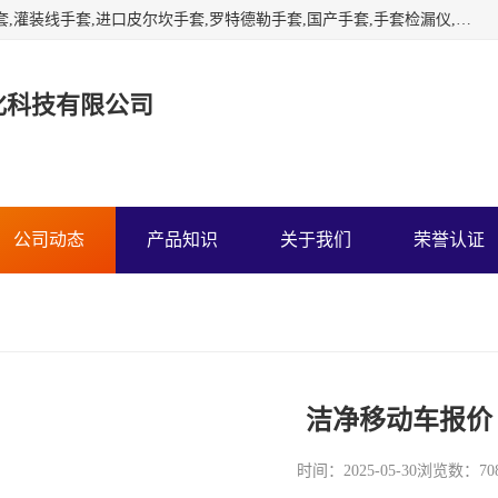
苏州宏灿净化经营：干箱手套,隔离手套,实验室手套,RABS手套,灌装线手套,进口皮尔坎手套,罗特德勒手套,国产手套,手套检漏仪,负压称量罩,传递窗,层流小车霍尼韦尔诺斯CSM隔离器干箱手套，负压称量室，皮尔坎海普隆氯磺化聚乙烯手套，雪莲灌装机手套，罗特得勒手套箱手套，欧菲姆干雾灭菌消毒机，国产TRONPOWER创能隔离器手套，激光尘埃粒子计数器，浮游菌采样器,风量罩，手套检漏仪
化科技有限公司
公司动态
产品知识
关于我们
荣誉认证
洁净移动车报价
时间：2025-05-30
浏览数：70