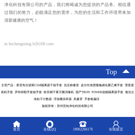
净化科技有限公司的产品，我们将竭诚为您提供的产品务。相信通
过我们的努力，必能满足您的需求，为您的生活和工作环境带来加
清新健康的空气！
m.hechengming.b2b168.com
Top
主营产品：霍尼韦尔诺斯CSM隔离器干箱手套 负压称量室 皮尔坎海普隆氯磺化聚乙烯手套 雪莲灌
装机手套 罗特得勒手套箱手套 欧菲姆干雾灭菌消毒机 国产TRON POWER创能隔离器手套 激光尘
埃粒子计数器 浮游菌采样器 风量罩 手套检漏仪
版权所有：苏州宏灿净化科技有限公司
首页
在线QQ
18962266176
在线留言