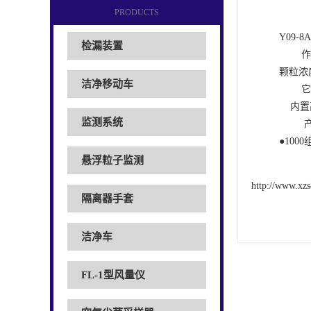
PRODUCTS
Y09
检漏装置
	作为颗粒计数，0.3、0.5、1.0、3.0、5.0、10μm6通道粒子数据实时显示，一个采样周期后可切换显示6个通道的累积颗粒数和
颗粒浓
洁净移动车
	它可媲美一些昂贵的设备。内置长寿命激光二极管，高效光收集椭圆镜片，独特的光学系统以提供高准确度和浓度测量范围。

    内置高效真空泵，等速采样头，微处理电路，计算机接口，所有信息在液晶屏上显示

监测系统
	 产品特点●高分辨大屏液晶显示???????????????? ●6粒径通道计数显示????????????? ●进口采样泵1cfm采样流量●内置热敏打印机
悬浮粒子监测
http://www.xzs
隔离器手套
洁净车
FL-1型风量仪