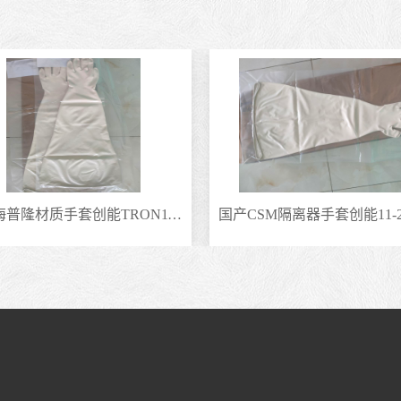
国产CSM隔离器手套创能11-200替代霍尼伟尔手套海普隆材质手套TRONPOWER长臂手套