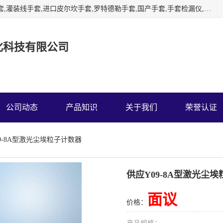
苏州宏灿净化经营：干箱手套,隔离手套,实验室手套,RABS手套,灌装线手套,进口皮尔坎手套,罗特德勒手套,国产手套,手套检漏仪,负压称量罩,传递窗,层流小车霍尼韦尔诺斯CSM隔离器干箱手套，负压称量室，皮尔坎海普隆氯磺化聚乙烯手套，雪莲灌装机手套，罗特得勒手套箱手套，欧菲姆干雾灭菌消毒机，国产TRONPOWER创能隔离器手套，激光尘埃粒子计数器，浮游菌采样器,风量罩，手套检漏仪
化科技有限公司
公司动态
产品知识
关于我们
荣誉认证
09-8A型激光尘埃粒子计数器
供应Y09-8A型激光尘
面议
价格：