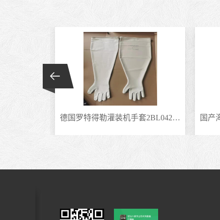
德国罗特得勒灌装机手套2BL04250FCSM氯磺化聚乙烯合成橡胶干箱手套
国产海普隆材质手套创能TRON11-204替代霍尼伟尔诺斯8Y1532隔离器手套