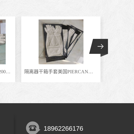
隔离器干箱手套美国PIERCAN皮尔坎 CSM氯磺化聚乙烯合成橡胶手套8Y1532
隔离器手套美国皮尔康CSM材质耐撕裂干箱手套防蒸汽气体7Y1532-9.7
18962266176