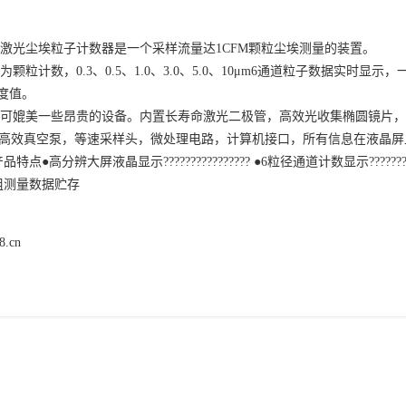
-8A激光尘埃粒子计数器是一个采样流量达1CFM颗粒尘埃测量的装置。

度值。

8.cn